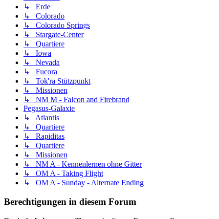
↳ Erde
↳ Colorado
↳ Colorado Springs
↳ Stargate-Center
↳ Quartiere
↳ Iowa
↳ Nevada
↳ Fucora
↳ Tok'ra Stützpunkt
↳ Missionen
↳ NM M - Falcon and Firebrand
Pegasus-Galaxie
↳ Atlantis
↳ Quartiere
↳ Rapiditas
↳ Quartiere
↳ Missionen
↳ NM A - Kennenlernen ohne Gitter
↳ OM A - Taking Flight
↳ OM A - Sunday - Alternate Ending
Berechtigungen in diesem Forum