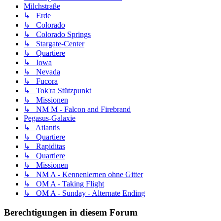
Milchstraße
↳ Erde
↳ Colorado
↳ Colorado Springs
↳ Stargate-Center
↳ Quartiere
↳ Iowa
↳ Nevada
↳ Fucora
↳ Tok'ra Stützpunkt
↳ Missionen
↳ NM M - Falcon and Firebrand
Pegasus-Galaxie
↳ Atlantis
↳ Quartiere
↳ Rapiditas
↳ Quartiere
↳ Missionen
↳ NM A - Kennenlernen ohne Gitter
↳ OM A - Taking Flight
↳ OM A - Sunday - Alternate Ending
Berechtigungen in diesem Forum