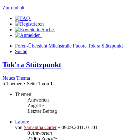
Zum Inhalt
Foren-Übersicht
Milchstraße
Fucora
Tok'ra Stützpunkt
Suche
Tok'ra Stützpunkt
Neues Thema
5 Themen • Seite
1
von
1
Themen
Antworten
Zugriffe
Letzter Beitrag
Labore
von
Samantha Carter
» 09.09.2011, 01:01
0
Antworten
22065
Zugriffe