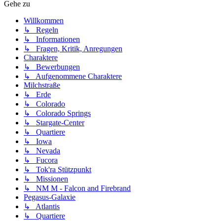
Gehe zu
Willkommen
↳ Regeln
↳ Informationen
↳ Fragen, Kritik, Anregungen
Charaktere
↳ Bewerbungen
↳ Aufgenommene Charaktere
Milchstraße
↳ Erde
↳ Colorado
↳ Colorado Springs
↳ Stargate-Center
↳ Quartiere
↳ Iowa
↳ Nevada
↳ Fucora
↳ Tok'ra Stützpunkt
↳ Missionen
↳ NM M - Falcon and Firebrand
Pegasus-Galaxie
↳ Atlantis
↳ Quartiere