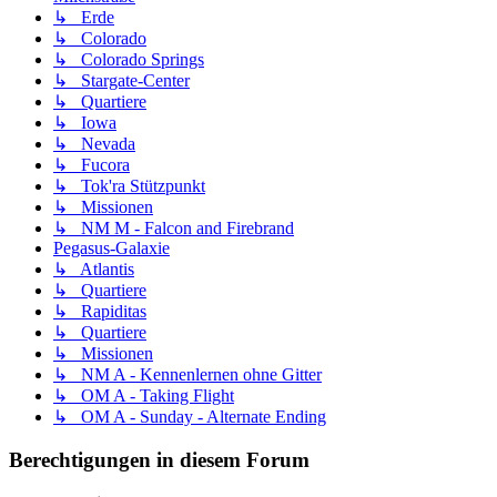
↳ Erde
↳ Colorado
↳ Colorado Springs
↳ Stargate-Center
↳ Quartiere
↳ Iowa
↳ Nevada
↳ Fucora
↳ Tok'ra Stützpunkt
↳ Missionen
↳ NM M - Falcon and Firebrand
Pegasus-Galaxie
↳ Atlantis
↳ Quartiere
↳ Rapiditas
↳ Quartiere
↳ Missionen
↳ NM A - Kennenlernen ohne Gitter
↳ OM A - Taking Flight
↳ OM A - Sunday - Alternate Ending
Berechtigungen in diesem Forum