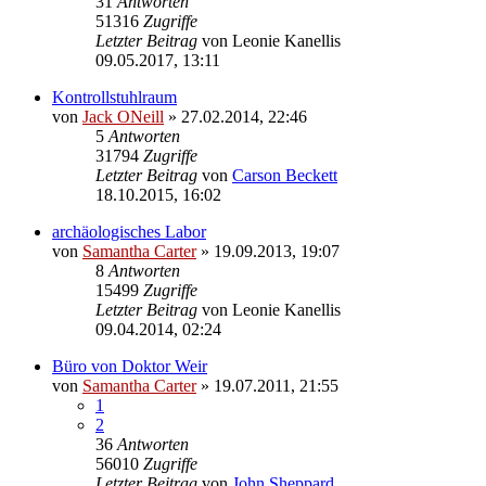
31
Antworten
51316
Zugriffe
Letzter Beitrag
von
Leonie Kanellis
09.05.2017, 13:11
Kontrollstuhlraum
von
Jack ONeill
» 27.02.2014, 22:46
5
Antworten
31794
Zugriffe
Letzter Beitrag
von
Carson Beckett
18.10.2015, 16:02
archäologisches Labor
von
Samantha Carter
» 19.09.2013, 19:07
8
Antworten
15499
Zugriffe
Letzter Beitrag
von
Leonie Kanellis
09.04.2014, 02:24
Büro von Doktor Weir
von
Samantha Carter
» 19.07.2011, 21:55
1
2
36
Antworten
56010
Zugriffe
Letzter Beitrag
von
John Sheppard